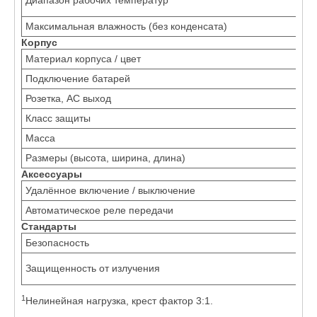
о
Максимальная влажность (без конденсата)
9
Корпус
Материал корпуса / цвет
А
Подключение батарей
К
Розетка, АС выход
S
Класс защиты
I
Масса
6,
Размеры (высота, ширина, длина)
1
Аксессуары
Удалённое включение / выключение
Д
Автоматическое реле передачи
В
Стандарты
Безопасность
E
E
Защищенность от излучения
6
1
Нелинейная нагрузка, крест фактор 3:1.