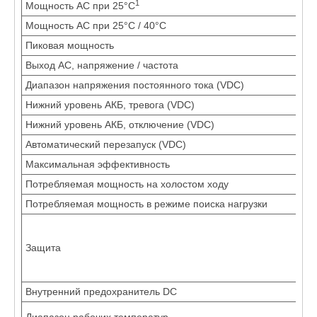
1
Мощность АС при 25°C
8
Мощность АС при 25°C / 40°C
7
Пиковая мощность
1
Выход АС, напряжение / частота
2
Диапазон напряжения постоянного тока (VDC)
1
Нижний уровень АКБ, тревога (VDC)
2
Нижний уровень АКБ, отключение (VDC)
1
Автоматический перезапуск (VDC)
2
Максимальная эффективность
9
Потребляемая мощность на холостом ходу
5
Потребляемая мощность в режиме поиска нагрузки
2
о
о
Защита
о
о
о
Внутренний предохранитель DC
1
-
Диапазон рабочих температур