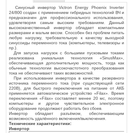
Синусный инвертор Victron Energy Phoenix Inverter
24/800 создан с применением гибридных технологий ВЧ и
предназначен для профессионального использования,
удовлетворяя самым высоким требованиям. Данный
высококачественный инвертор обладает компактными
размерами и малым весом. Способен без проблем питать
любую нагрузку, требовательную к качеству выходной
синусоиды переменного тока (компьютеры, телевизоры и
пр.).
Для запуска нагрузок с большими пусковыми токами
реализована уникальная технология «SinusMax»,
обеспечивающая дополнительную мощность, тогда как
обычные технологии высокочастотного преобразования
тока не обеспечивают таких возможностей.
При использовании инвертора в качестве резервного
источника переменного тока (при существующей сети
220В), для быстрого переключения на питание от АКБ
применяется автоматическое устройство «Filax». Время
переключения «Filax» составляет менее 20 мс, поэтому
компьютеры и другое чувствительное электронное
оборудование продолжают работать без сбоев.
Инвертор обладает разъёмом, обеспечивающим
возможность удалённого включения/выключения.
Технические характеристики:
Инвертор