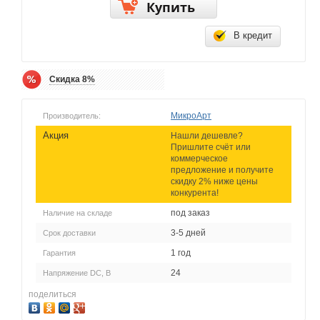
Купить
В кредит
Скидка 8%
МикроАрт
Производитель:
Акция
Нашли дешевле?
Пришлите счёт или
коммерческое
предложение и получите
скидку 2% ниже цены
конкурента!
под заказ
Наличие на складе
3-5 дней
Срок доставки
1 год
Гарантия
24
Напряжение DC, В
поделиться