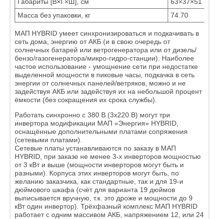
Габариты [В×Г×Ш], см
63×37×51
Масса без упаковки, кг
74.70
МАП HYBRID умеет синхронизироваться и подкачивать в
сеть дома, энергию от АКБ (и в свою очередь от
солнечных батарей или ветрогенератора или от дизель/
бензо/газогенератора/микро-гидро-станции). Наиболее
частое использование - умощнение сети при недостатке
выделенной мощности в пиковые часы, подкачка в сеть
энергии от солнечных панелей/ветряков, можно и не
задействуя АКБ или задействуя их на небольшой процент
ёмкости (без сокращения их срока службы).
Работать синхронно с 380 В (3х220 В) могут три
инвертора модификации МАП «Энергия» HYBRID,
оснащённые дополнительными платами сопряжения
(сетевыми платами).
Сетевые платы устанавливаются по заказу в МАП
HYBRID, при заказе не менее 3-х инверторов мощностью
от 3 кВт и выше (мощности инверторов могут быть и
разными). Корпуса этих инверторов могут быть, по
желанию заказчика, как стандартные, так и для 19-и
дюймового шкафа (счёт для варианта 19 дюймов
выписывается вручную, т.к. это дроже и мощности до 9
кВт один инвертор). Трёхфазный комплекс МАП HYBRID
работает с одним массивом АКБ, напряжением 12, или 24