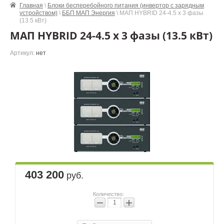
Главная
\
Блоки бесперебойного питания (инвертор с зарядным
устройством)
\
ББП МАП Энергия
\ МАП HYBRID 24-4.5 х 3 фазы
(13.5 кВт)
МАП HYBRID 24-4.5 х 3 фазы (13.5 кВт)
Артикул:
нет
403 200
руб.
Количество:
−
+