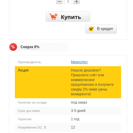
−
+
Купить
В кредит
Скидка 8%
МикроАрт
Производитель:
Акция
Нашли дешевле?
Пришлите счёт или
коммерческое
предложение и получите
скидку 2% ниже цены
конкурента!
под заказ
Наличие на складе
3-5 дней
Срок доставки
1 год
Гарантия
12
Напряжение DC, В