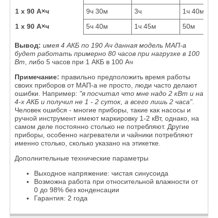
1 x 90 А×ч
9ч 30м
3ч
1ч 40м
1 x 90 А×ч
5ч 40м
1ч 45м
50м
Вывод:
имея 4 АКБ по 190 Ач данная модель МАП-а
будет работать примерно 80 часов при нагрузке в 100
Вт
, либо 5 часов при 1 АКБ в 100 Ач
Примечание:
правильно предположить время работы
своих приборов от МАП-а не просто, люди часто делают
ошибки. Например:
"я посчитал что мне надо 2 кВт и на
4-х АКБ и получил не 1 - 2 суток, а всего лишь 2 часа"
.
Человек ошибся - многие приборы, такие как насосы и
ручной инструмент имеют маркировку 1-2 кВт, однако, на
самом деле постоянно столько не потребляют. Другие
приборы, особенно нагреватели и чайники потребляют
именно столько, сколько указано на этикетке.
Дополнительные технические параметры
Выходное напряжение: чистая синусоида
Возможна работа при относительной влажности от
0 до 98% без конденсации
Гарантия: 2 года