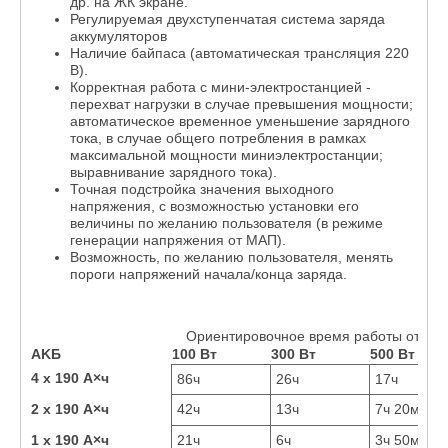
др. на ЖК экране.
Регулируемая двухступенчатая система заряда
аккумуляторов
Наличие байпаса (автоматическая трансляция 220
В).
Корректная работа с мини-электростанцией -
перехват нагрузки в случае превышения мощности;
автоматическое временное уменьшение зарядного
тока, в случае общего потребления в рамках
максимальной мощности миниэлектростанции;
выравнивание зарядного тока).
Точная подстройка значения выходного
напряжения, с возможностью установки его
величины по желанию пользователя (в режиме
генерации напряжения от МАП).
Возможность, по желанию пользователя, менять
пороги напряжений начала/конца заряда.
Ориентировочное время работы от акк
AKБ
100 Вт
300 Вт
500 Вт
4 x 190 А×ч
86ч
26ч
17ч
2 x 190 А×ч
42ч
13ч
7ч 20м
1 x 190 А×ч
21ч
6ч
3ч 50м