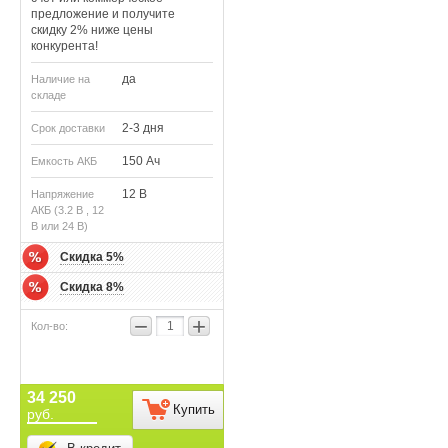
предложение и получите
скидку 2% ниже цены
конкурента!
да
Наличие на
складе
2-3 дня
Срок доставки
150 Ач
Емкость АКБ
12 В
Напряжение
АКБ (3.2 В , 12
В или 24 В)
Скидка 5%
Скидка 8%
−
+
34 250
Купить
руб.