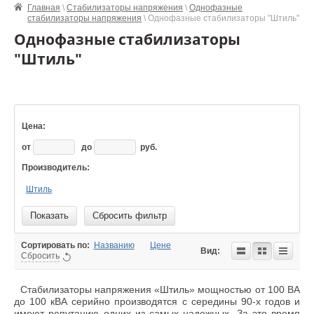
Главная
\
Стабилизаторы напряжения
\
Однофазные
стабилизаторы напряжения
\ Однофазные стабилизаторы "Штиль"
Однофазные стабилизаторы
"Штиль"
Цена:
от
до
руб.
Производитель:
Штиль
Показать
Сбросить фильтр
Сортировать по:
Названию
Цене
Вид:
Сбросить
Стабилизаторы напряжения «Штиль» мощностью от 100 ВА
до 100 кВА серийно производятся с середины 90-х годов и
имеют репутацию одних из самых надежных. За это время