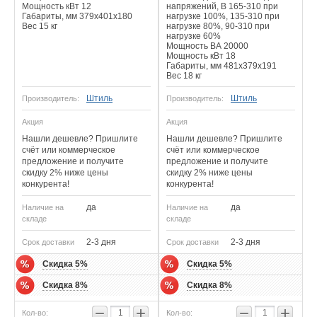
Мощность кВт 12
напряжений, В 165-310 при
Габариты, мм 379x401x180
нагрузке 100%, 135-310 при
Вес 15 кг
нагрузке 80%, 90-310 при
нагрузке 60%
Мощность ВА 20000
Мощность кВт 18
Габариты, мм 481х379х191
Вес 18 кг
Штиль
Штиль
Производитель:
Производитель:
Акция
Акция
Нашли дешевле? Пришлите
Нашли дешевле? Пришлите
счёт или коммерческое
счёт или коммерческое
предложение и получите
предложение и получите
скидку 2% ниже цены
скидку 2% ниже цены
конкурента!
конкурента!
да
да
Наличие на
Наличие на
складе
складе
2-3 дня
2-3 дня
Срок доставки
Срок доставки
Скидка 5%
Скидка 5%
Скидка 8%
Скидка 8%
−
+
−
+