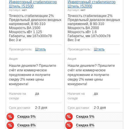
Инверторный стабилизатор
Инверторный стабилизатор
Штиль IS1500
Штиль IS2000
Артикул:
нет
Артикул:
нет
Точность стабилизации 2%
Точность стабилизации 2%
Предельный диапазон входных
Предельный диапазон входных
напряжений, В 90-310
напряжений, В 90-310
Мощность ВА 1500
Мощность ВА 2000
Мощность кВт 1.125
Мощность кВт 1.6
Габариты, мм 187x300x78
Габариты, мм 187x300x78
Вес 3 кг
Вес 3 кг
Штиль
Штиль
Производитель:
Производитель:
Акция
Акция
Нашли дешевле? Пришлите
Нашли дешевле? Пришлите
счёт или коммерческое
счёт или коммерческое
предложение и получите
предложение и получите
скидку 2% ниже цены
скидку 2% ниже цены
конкурента!
конкурента!
да
да
Наличие на
Наличие на
складе
складе
2-3 дня
2-3 дня
Срок доставки
Срок доставки
Скидка 5%
Скидка 5%
Скидка 8%
Скидка 8%