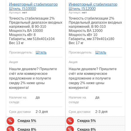
Инверторный стабилизатор
Инверторный стабилизатор
Штиль IS10000
Штиль IS12000
Артикул:
нет
Артикул:
нет
Точность стабилизации 2%
Точность стабилизации 2%
Предельный диапазон входных
Предельный диапазон входных
напряжений, В 90-310
напряжений, В 90-310
Мощность ВА 10000
Мощность ВА 12000
Мощность кВт 8
Мощность кВт 10
Габариты, мм 518x401x104
Габариты, мм 379x401x180
Вес 13 кг
Вес 17 кг
Штиль
Штиль
Производитель:
Производитель:
Акция
Акция
Нашли дешевле? Пришлите
Нашли дешевле? Пришлите
счёт или коммерческое
счёт или коммерческое
предложение и получите
предложение и получите
скидку 2% ниже цены
скидку 2% ниже цены
конкурента!
конкурента!
да
да
Наличие на
Наличие на
складе
складе
2-3 дня
2-3 дня
Срок доставки
Срок доставки
Скидка 5%
Скидка 5%
Скидка 8%
Скидка 8%