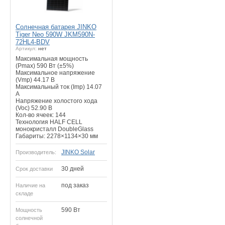
Солнечная батарея JINKO
Tiger Neo 590W JKM590N-
72HL4-BDV
Артикул:
нет
Максимальная мощность
(Pmax) 590 Вт (±5%)
Максимальное напряжение
(Vmp) 44.17 В
Максимальный ток (Imp) 14.07
А
Напряжение холостого хода
(Voc) 52.90 В
Кол-во ячеек: 144
Технология HALF CELL
монокристалл DoubleGlass
Габариты: 2278×1134×30 мм
JINKO Solar
Производитель:
30 дней
Срок доставки
под заказ
Наличие на
складе
590 Вт
Мощность
солнечной